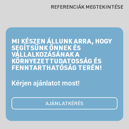
REFERENCIÁK MEGTEKINTÉSE
MI KÉSZEN ÁLLUNK ARRA, HOGY
SEGÍTSÜNK ÖNNEK ÉS
VÁLLALKOZÁSÁNAK A
KÖRNYEZETTUDATOSSÁG ÉS
FENNTARTHATÓSÁG TERÉN!
Kérjen ajánlatot most!
AJÁNLATKÉRÉS