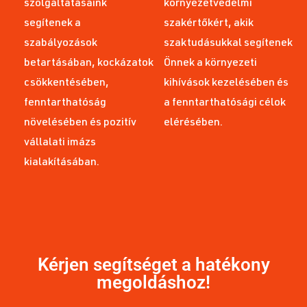
szolgáltatásaink
környezetvédelmi
segítenek a
szakértőkért, akik
szabályozások
szaktudásukkal segítenek
betartásában, kockázatok
Önnek a környezeti
csökkentésében,
kihívások kezelésében és
fenntarthatóság
a fenntarthatósági célok
növelésében és pozitív
elérésében.
vállalati imázs
kialakításában.
Kérjen segítséget a hatékony
megoldáshoz!