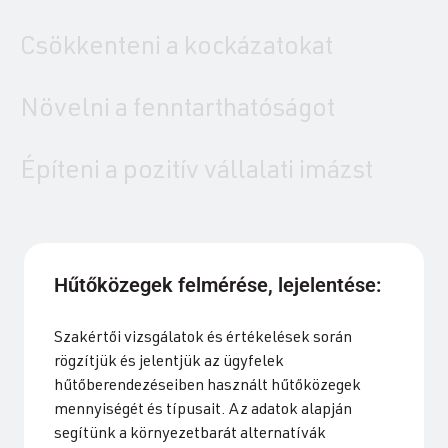
Csökkenteni a kockázatokat
Növelni a fenntarthatóságot
Építeni a pozitív vállalati imázst
Hűtőközegek felmérése, lejelentése:
Szakértői vizsgálatok és értékelések során
rögzítjük és jelentjük az ügyfelek
hűtőberendezéseiben használt hűtőközegek
mennyiségét és típusait. Az adatok alapján
segítünk a környezetbarát alternatívák