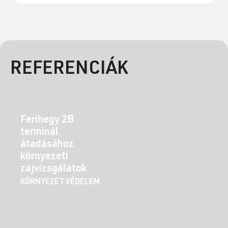
REFERENCIÁK
Ferihegy 2B
terminál
átadásához
környezeti
zajvizsgálatok
KÖRNYEZETVÉDELEM