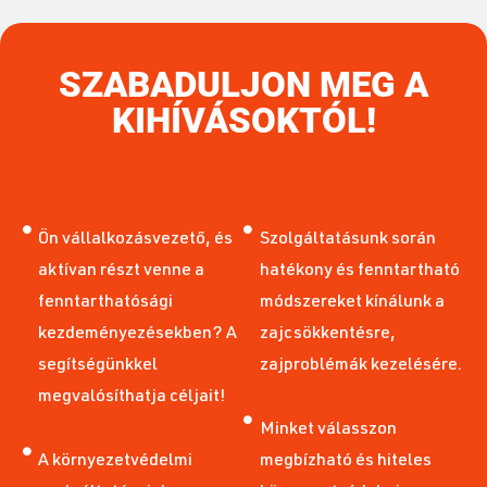
SZABADULJON MEG A
KIHÍVÁSOKTÓL!
Ön vállalkozásvezető, és
Szolgáltatásunk során
aktívan részt venne a
hatékony és fenntartható
fenntarthatósági
módszereket kínálunk a
kezdeményezésekben? A
zajcsökkentésre,
segítségünkkel
zajproblémák kezelésére.
megvalósíthatja céljait!
Minket válasszon
A környezetvédelmi
megbízható és hiteles