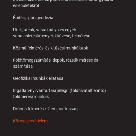
és épületekről
Építési, ipari geodézia
Utak, utcák, vasúti pálya és egyéb
vonalaslétesítmények kitűzése, felmérése
Közmű felmérési és kitűzési munkálatok
Földtömegszámítás, depók, rézsűk mérése és
számítása
Geofizikai munkák ellátása
Ingatlan-nyilvántartási jellegű (földhivatalt érintő)
földmérési munkák
Drónos felmérés / 2 cm pontosság
Környezetvédelem