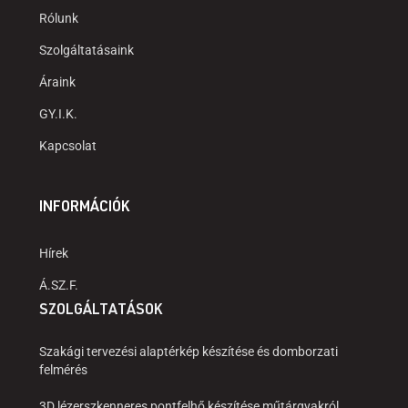
Rólunk
Szolgáltatásaink
Áraink
GY.I.K.
Kapcsolat
INFORMÁCIÓK
Hírek
Á.SZ.F.
SZOLGÁLTATÁSOK
Szakági tervezési alaptérkép készítése és domborzati
felmérés
3D lézerszkenneres pontfelhő készítése műtárgyakról