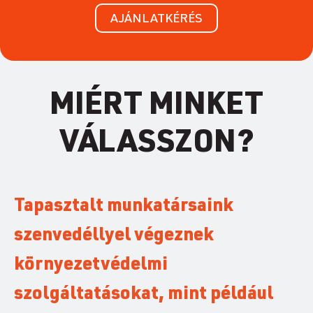
AJÁNLATKÉRÉS
MIÉRT MINKET
VÁLASSZON?
Tapasztalt munkatársaink
szenvedéllyel végeznek
környezetvédelmi
szolgáltatásokat, mint például