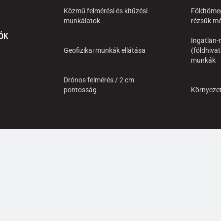
Közmű felmérési és kitűzési
Földtöme
munkálatok
rézsűk mé
ÓK
Ingatlan-n
Geofizikai munkák ellátása
(földhivat
munkák
Drónos felmérés / 2 cm
pontosság
Környeze