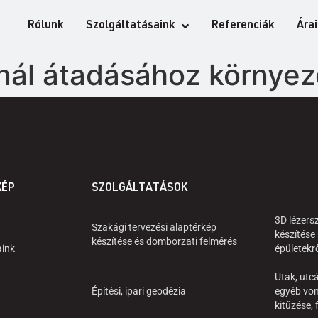
Rólunk
Szolgáltatásaink
Referenciák
Ára
nál átadásához környeze
KÉP
SZOLGÁLTATÁSOK
3D lézers
Szakági tervezési alaptérkép
készítése
készítése és domborzati felmérés
aink
épületekr
Utak, utcá
Építési, ipari geodézia
egyéb von
kitűzése,