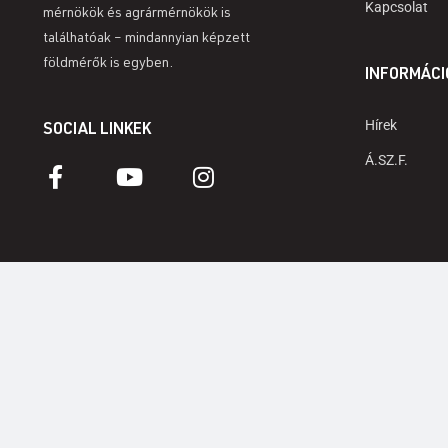
Kapcsolat
mérnökök és agrármérnökök is
találhatóak – mindannyian képzett
földmérők is egyben.
INFORMÁCI
Hírek
SOCIAL LINKEK
Á.SZ.F.