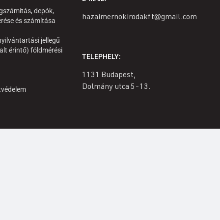
gszámítás, depók,
hazaimernokirodakft@gmail.com
rése és számítása
yilvántartási jellegű
alt érintő) földmérési
TELEPHELY:
1131 Budapest,
Dolmány utca 5-13.
tvédelem