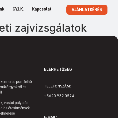
ink
GY.I.K.
Kapcsolat
AJÁNLATKÉRÉS
ti zajvizsgálatok
ELÉRHETŐSÉG
zkenneres pontfelhő
TELEFONSZÁM:
 műtárgyakról és
ől
+3620 932 0574
k, vasúti pálya és
alaslétesítmények
 felmérése
E-MAIL: