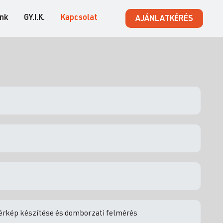
ink
GY.I.K.
Kapcsolat
AJÁNLATKÉRÉS