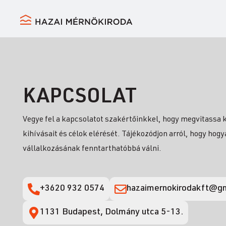
KAPCSOLAT
Vegye fel a kapcsolatot szakértőinkkel, hogy megvitassa
kihívásait és célok elérését. Tájékozódjon arról, hogy hog
vállalkozásának fenntarthatóbbá válni.
+3620 932 0574
hazaimernokirodakft@g
1131 Budapest, Dolmány utca 5-13.