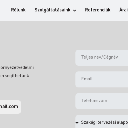
Rólunk
Szolgáltatásaink
Referenciák
Ára
 környezetvédelmi
yan segíthetünk
mail.com