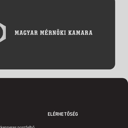
ELÉRHETŐSÉG
zkenneres pontfelhő