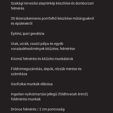
Szakági tervezési alaptérkép készítése és domborzati
felmérés
3D lézerszkenneres pontfelhő készítése műtárgyakról
és épületekről
Építési, ipari geodézia
Utak, utcák, vasúti pálya és egyéb
vonalaslétesítmények kitűzése, felmérése
Közmű felmérési és kitűzési munkálatok
Földtömegszámítás, depók, rézsűk mérése és
számítása
Geofizikai munkák ellátása
Ingatlan-nyilvántartási jellegű (földhivatalt érintő)
földmérési munkák
Drónos felmérés / 2 cm pontosság