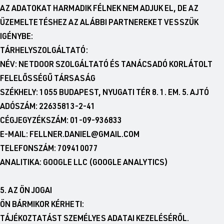
AZ ADATOKAT HARMADIK FÉLNEK NEM ADJUK EL, DE AZ
ÜZEMELTETÉSHEZ AZ ALÁBBI PARTNEREKET VESSZÜK
IGÉNYBE:
TÁRHELYSZOLGÁLTATÓ:
NÉV: NETDOOR SZOLGÁLTATÓ ÉS TANÁCSADÓ KORLÁTOLT
FELELŐSSÉGŰ TÁRSASÁG
SZÉKHELY: 1055 BUDAPEST, NYUGATI TÉR 8. 1. EM. 5. AJTÓ
ADÓSZÁM: 22635813-2-41
CÉGJEGYZÉKSZÁM: 01-09-936833
E-MAIL: FELLNER.DANIEL@GMAIL.COM
TELEFONSZÁM: 709410077
ANALITIKA: GOOGLE LLC (GOOGLE ANALYTICS)
5. AZ ÖN JOGAI
ÖN BÁRMIKOR KÉRHETI:
TÁJÉKOZTATÁST SZEMÉLYES ADATAI KEZELÉSÉRŐL.