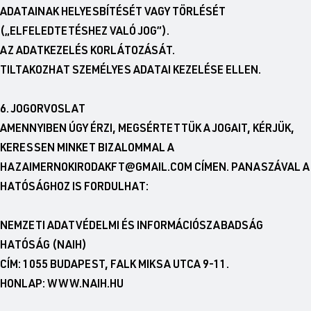
ADATAINAK HELYESBÍTÉSÉT VAGY TÖRLÉSÉT
(„ELFELEDTETÉSHEZ VALÓ JOG”).
AZ ADATKEZELÉS KORLÁTOZÁSÁT.
TILTAKOZHAT SZEMÉLYES ADATAI KEZELÉSE ELLEN.
6. JOGORVOSLAT
AMENNYIBEN ÚGY ÉRZI, MEGSÉRTETTÜK A JOGAIT, KÉRJÜK,
KERESSEN MINKET BIZALOMMAL A
HAZAIMERNOKIRODAKFT@GMAIL.COM CÍMEN. PANASZÁVAL A
HATÓSÁGHOZ IS FORDULHAT:
NEMZETI ADATVÉDELMI ÉS INFORMÁCIÓSZABADSÁG
HATÓSÁG (NAIH)
CÍM: 1055 BUDAPEST, FALK MIKSA UTCA 9-11.
HONLAP: WWW.NAIH.HU