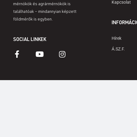
Kapcsolat
mérnökök és agrármérnökök is
találhatóak – mindannyian képzett
földmérők is egyben.
INFORMÁCI
Hírek
SOCIAL LINKEK
Á.SZ.F.