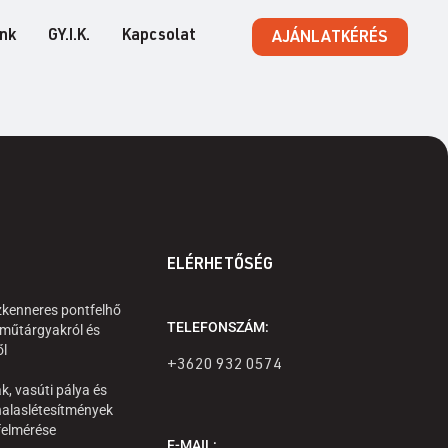
ink
GY.I.K.
Kapcsolat
AJÁNLATKÉRÉS
ELÉRHETŐSÉG
zkenneres pontfelhő
TELEFONSZÁM:
 műtárgyakról és
ől
+3620 932 0574
k, vasúti pálya és
alaslétesítmények
 felmérése
E-MAIL: