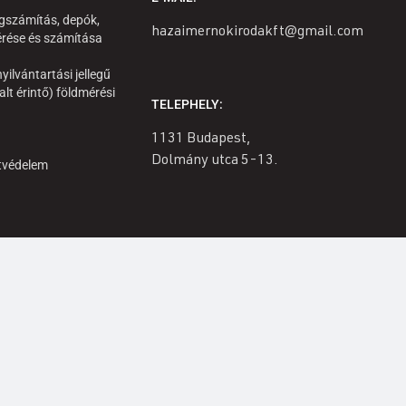
gszámítás, depók,
hazaimernokirodakft@gmail.com
rése és számítása
yilvántartási jellegű
alt érintő) földmérési
TELEPHELY:
1131 Budapest,
Dolmány utca 5-13.
tvédelem