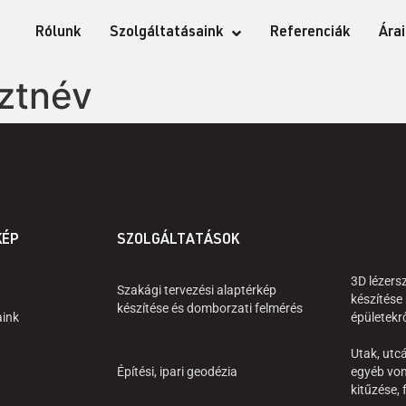
Rólunk
Szolgáltatásaink
Referenciák
Ára
ztnév
KÉP
SZOLGÁLTATÁSOK
3D lézers
Szakági tervezési alaptérkép
készítése
készítése és domborzati felmérés
aink
épületekr
Utak, utcá
Építési, ipari geodézia
egyéb von
kitűzése,