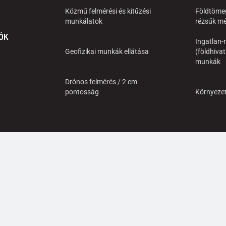
Közmű felmérési és kitűzési
Földtöme
munkálatok
rézsűk mé
ÓK
Ingatlan-n
Geofizikai munkák ellátása
(földhivat
munkák
Drónos felmérés / 2 cm
pontosság
Környeze