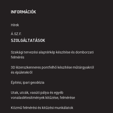
INFORMÁCIÓK
Hírek
Á.SZ.F.
SZOLGÁLTATÁSOK
Szakági tervezési alaptérkép készítése és domborzati
felmérés
3D lézerszkenneres pontfelhő készítése műtárgyakról
és épületekről
Építési, ipari geodézia
Utak, utcák, vasúti pálya és egyéb
vonalaslétesítmények kitűzése, felmérése
Közmű felmérési és kitűzési munkálatok