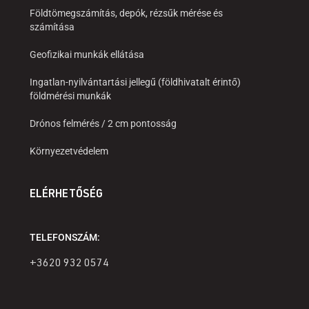
Földtömegszámítás, depók, rézsűk mérése és
számítása
Geofizikai munkák ellátása
Ingatlan-nyilvántartási jellegű (földhivatalt érintő)
földmérési munkák
Drónos felmérés / 2 cm pontosság
Környezetvédelem
ELÉRHETŐSÉG
TELEFONSZÁM:
+3620 932 0574