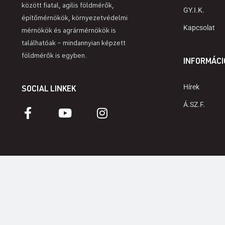
között fiatal, agilis földmérők,
GY.I.K.
építőmérnökök, környezetvédelmi
Kapcsolat
mérnökök és agrármérnökök is
találhatóak – mindannyian képzett
földmérők is egyben.
INFORMÁCI
Hírek
SOCIAL LINKEK
Á.SZ.F.