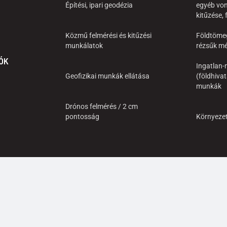
Építési, ipari geodézia
egyéb von
kitűzése,
Közmű felmérési és kitűzési
Földtöme
munkálatok
rézsűk mé
ÓK
Ingatlan-n
Geofizikai munkák ellátása
(földhivat
munkák
Drónos felmérés / 2 cm
pontosság
Környeze