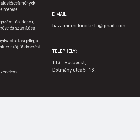
alaslétesítmények
 felmérése
E-MAIL:
gszámítás, depók,
hazaimernokirodakft@gmail.com
rése és számítása
yilvántartási jellegű
alt érintő) földmérési
TELEPHELY:
1131 Budapest,
Dolmány utca 5-13.
tvédelem