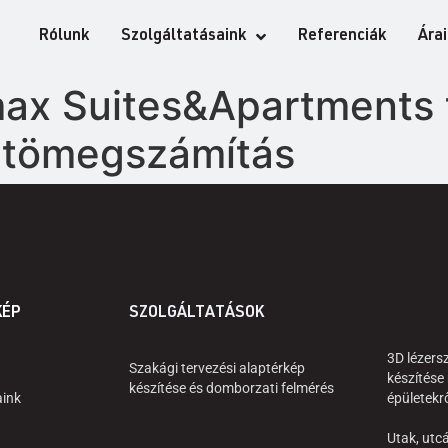
Rólunk
Szolgáltatásaink
Referenciák
Ára
amax Suites&Apartments
ldtömegszámítás
KÉP
SZOLGÁLTATÁSOK
3D lézers
Szakági tervezési alaptérkép
készítése
készítése és domborzati felmérés
aink
épületekr
Utak, utcá