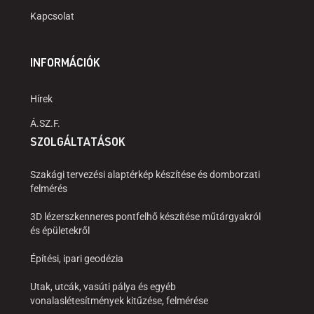
Kapcsolat
INFORMÁCIÓK
Hírek
Á.SZ.F.
SZOLGÁLTATÁSOK
Szakági tervezési alaptérkép készítése és domborzati
felmérés
3D lézerszkenneres pontfelhő készítése műtárgyakról
és épületekről
Építési, ipari geodézia
Utak, utcák, vasúti pálya és egyéb
vonalaslétesítmények kitűzése, felmérése