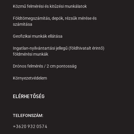
Közmű felmérési és kitűzési munkálatok
Földtömegszámítás, depók, rézsűk mérése és
számítása
Geofizikai munkák ellátása
Ingatlan-nyilvántartási jellegű (földhivatalt érintő)
földmérési munkák
Drónos felmérés / 2 cm pontosság
Környezetvédelem
ELÉRHETŐSÉG
TELEFONSZÁM:
+3620 932 0574