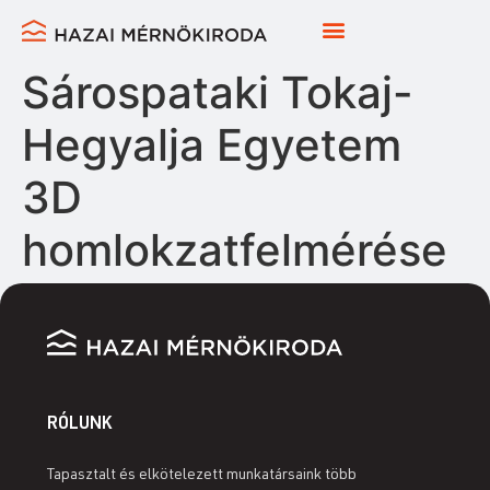
Sárospataki Tokaj-
Hegyalja Egyetem
3D
homlokzatfelmérése
RÓLUNK
Tapasztalt és elkötelezett munkatársaink több