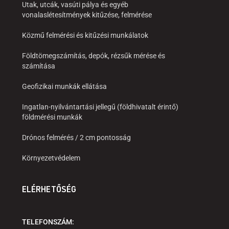
Utak, utcák, vasúti pálya és egyéb
vonalaslétesítmények kitűzése, felmérése
Közmű felmérési és kitűzési munkálatok
Földtömegszámítás, depók, rézsűk mérése és
számítása
Geofizikai munkák ellátása
Ingatlan-nyilvántartási jellegű (földhivatalt érintő)
földmérési munkák
Drónos felmérés / 2 cm pontosság
Környezetvédelem
ELÉRHETŐSÉG
TELEFONSZÁM: