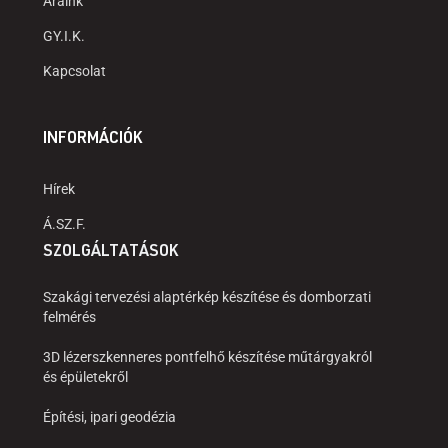
Áraink
GY.I.K.
Kapcsolat
INFORMÁCIÓK
Hírek
Á.SZ.F.
SZOLGÁLTATÁSOK
Szakági tervezési alaptérkép készítése és domborzati
felmérés
3D lézerszkenneres pontfelhő készítése műtárgyakról
és épületekről
Építési, ipari geodézia