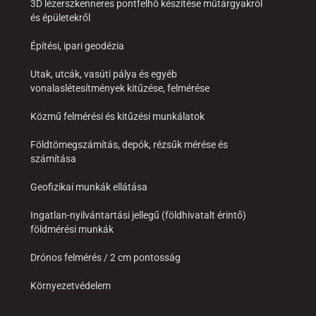
3D lézerszkenneres pontfelhő készítése műtárgyakról
és épületekről
Építési, ipari geodézia
Utak, utcák, vasúti pálya és egyéb
vonalaslétesítmények kitűzése, felmérése
Közmű felmérési és kitűzési munkálatok
Földtömegszámítás, depók, rézsűk mérése és
számítása
Geofizikai munkák ellátása
Ingatlan-nyilvántartási jellegű (földhivatalt érintő)
földmérési munkák
Drónos felmérés / 2 cm pontosság
Környezetvédelem