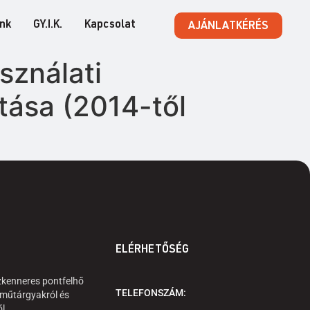
ink
GY.I.K.
Kapcsolat
AJÁNLATKÉRÉS
sználati
tása (2014-től
ELÉRHETŐSÉG
zkenneres pontfelhő
TELEFONSZÁM:
 műtárgyakról és
ől