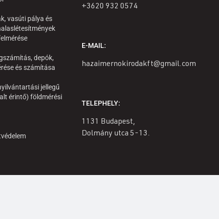
+3620 932 0574
k, vasúti pálya és
alaslétesítmények
 felmérése
E-MAIL:
gszámítás, depók,
hazaimernokirodakft@gmail.com
rése és számítása
yilvántartási jellegű
alt érintő) földmérési
TELEPHELY:
1131 Budapest,
Dolmány utca 5-13.
tvédelem