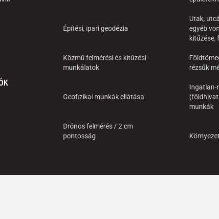
Utak, utcá
Építési, ipari geodézia
egyéb von
kitűzése,
Közmű felmérési és kitűzési
Földtöme
munkálatok
rézsűk mé
ÓK
Ingatlan-n
Geofizikai munkák ellátása
(földhivat
munkák
Drónos felmérés / 2 cm
pontosság
Környeze