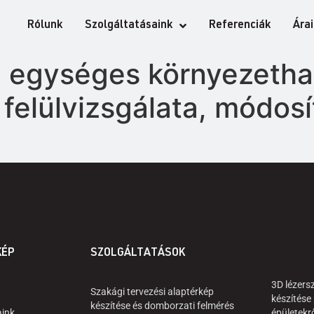
Rólunk
Szolgáltatásaink
Referenciák
Ára
c egységes környezetha
felülvizsgálata, módosí
KÉP
SZOLGÁLTATÁSOK
3D lézers
Szakági tervezési alaptérkép
készítése
készítése és domborzati felmérés
aink
épületekr