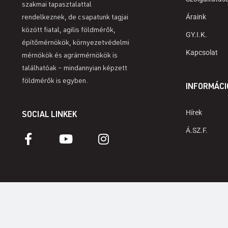
szakmai tapasztalattal
Áraink
rendelkeznek, de csapatunk tagjai
között fiatal, agilis földmérők,
GY.I.K.
építőmérnökök, környezetvédelmi
Kapcsolat
mérnökök és agrármérnökök is
találhatóak – mindannyian képzett
földmérők is egyben.
INFORMÁCI
Hírek
SOCIAL LINKEK
Á.SZ.F.